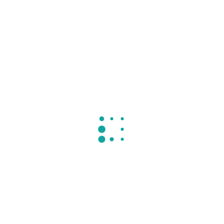
Nota- P.O.- Hematologia II- Noturno
Notas- PD3- Hematologia I- Noturno
Notas- PD3- Parasitologia II- Noturno
 2017
24 de maio de 2017
19 de maio de 2017