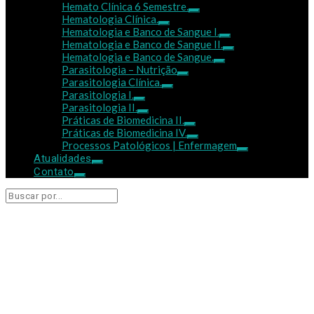
Hemato Clínica 6 Semestre.
Hematologia Clínica.
Hematologia e Banco de Sangue I.
Hematologia e Banco de Sangue II.
Hematologia e Banco de Sangue.
Parasitologia – Nutrição
Parasitologia Clínica.
Parasitologia I.
Parasitologia II.
Práticas de Biomedicina II.
Práticas de Biomedicina IV.
Processos Patológicos | Enfermagem
Atualidades
Contato
Bioenergética
Mostrando resultados de:
Bioenergética