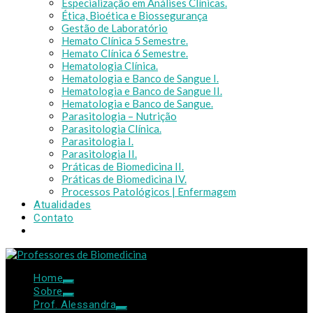
Especialização em Análises Clínicas.
Ética, Bioética e Biossegurança
Gestão de Laboratório
Hemato Clínica 5 Semestre.
Hemato Clínica 6 Semestre.
Hematologia Clínica.
Hematologia e Banco de Sangue I.
Hematologia e Banco de Sangue II.
Hematologia e Banco de Sangue.
Parasitologia – Nutrição
Parasitologia Clínica.
Parasitologia I.
Parasitologia II.
Práticas de Biomedicina II.
Práticas de Biomedicina IV.
Processos Patológicos | Enfermagem
Atualidades
Contato
Home
Sobre
Prof. Alessandra