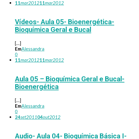
11
mar
2012
11
mar
2012
Vídeos- Aula 05- Bioenergética-
Bioquímica Geral e Bucal
[…]
Em
Alessandra
0
11
mar
2012
11
mar
2012
Aula 05 – Bioquímica Geral e Bucal-
Bioenergética
[…]
Em
Alessandra
0
24
set
2011
04
out
2012
Audio- Aula 04- Bioquímica Básica I-