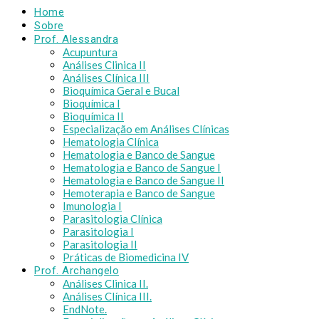
Home
Sobre
Prof. Alessandra
Acupuntura
Análises Clinica II
Análises Clínica III
Bioquímica Geral e Bucal
Bioquímica I
Bioquímica II
Especialização em Análises Clínicas
Hematologia Clínica
Hematologia e Banco de Sangue
Hematologia e Banco de Sangue I
Hematologia e Banco de Sangue II
Hemoterapia e Banco de Sangue
Imunologia I
Parasitologia Clínica
Parasitologia I
Parasitologia II
Práticas de Biomedicina IV
Prof. Archangelo
Análises Clinica II.
Análises Clínica III.
EndNote.