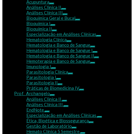
Acupuntura
Análises Clinica II
Análises Clínica III
Bioquímica Geral e Bucal
Bioquímica I
Bioquímica II
Especialização em Análises Clínicas
Hematologia Clínica
Hematologia e Banco de Sangue
Hematologia e Banco de Sangue I
Hematologia e Banco de Sangue II
Hemoterapia e Banco de Sangue
Imunologia I
Parasitologia Clínica
Parasitologia I
Parasitologia II
Práticas de Biomedicina IV
Prof. Archangelo
Análises Clinica II.
Análises Clínica III.
EndNote.
Especialização em Análises Clínicas.
Ética, Bioética e Biossegurança
Gestão de Laboratório
Hemato Clínica 5 Semestre.