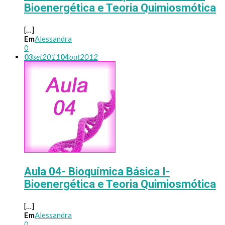
Bioenergética e Teoria Quimiosmótica
[…]
Em
Alessandra
0
03
set
2011
04
out
2012
Aula 04- Bioquímica Básica I-
Bioenergética e Teoria Quimiosmótica
[…]
Em
Alessandra
0