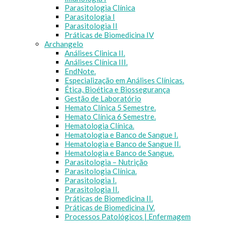
Parasitologia Clínica
Parasitologia I
Parasitologia II
Práticas de Biomedicina IV
Archangelo
Análises Clinica II.
Análises Clínica III.
EndNote.
Especialização em Análises Clínicas.
Ética, Bioética e Biossegurança
Gestão de Laboratório
Hemato Clínica 5 Semestre.
Hemato Clínica 6 Semestre.
Hematologia Clínica.
Hematologia e Banco de Sangue I.
Hematologia e Banco de Sangue II.
Hematologia e Banco de Sangue.
Parasitologia – Nutrição
Parasitologia Clínica.
Parasitologia I.
Parasitologia II.
Práticas de Biomedicina II.
Práticas de Biomedicina IV.
Processos Patológicos | Enfermagem